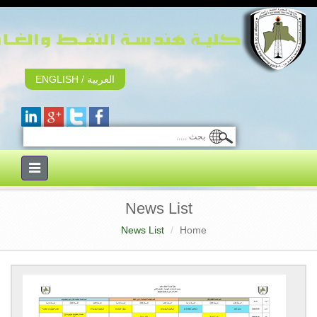
العربية
/
ENGLISH
Toggle
navigation
News List
News List
Home